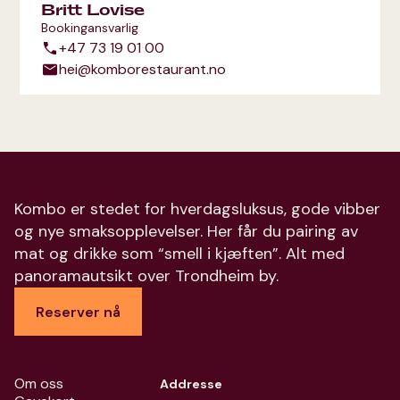
Britt Lovise
Bookingansvarlig
+47 73 19 01 00
hei@komborestaurant.no
Kombo er stedet for hverdagsluksus, gode vibber
og nye smaksopplevelser. Her får du pairing av
mat og drikke som “smell i kjæften”. Alt med
panoramautsikt over Trondheim by.
Reserver nå
Om oss
Addresse