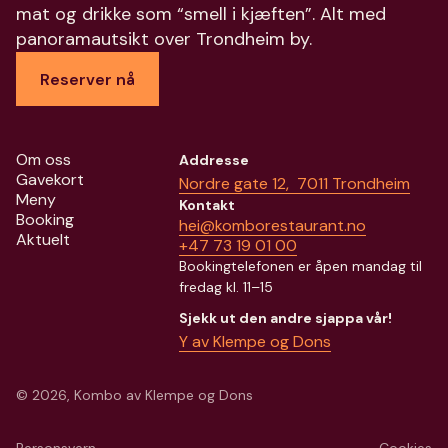
mat og drikke som “smell i kjæften”. Alt med
panoramautsikt over Trondheim by.
Reserver nå
Om oss
Addresse
Gavekort
Nordre gate 12, 7011 Trondheim
Meny
Kontakt
Booking
hei@komborestaurant.no
Aktuelt
+47 73 19 01 00
Bookingtelefonen er åpen mandag til
fredag kl. 11–15
Sjekk ut den andre sjappa vår!
Y av Klempe og Dons
© 2026, Kombo av Klempe og Dons